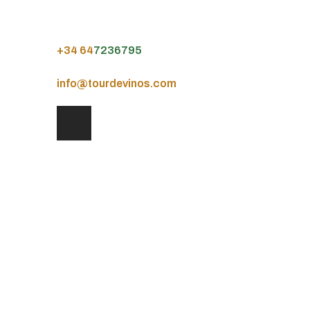
+34 64
7236795
info@tourdevinos.com